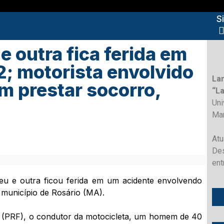
S
 outra fica ferida em
; motorista envolvido
La
em prestar socorro,
“L
Un
Ma
Atu
Des
ent
eu e outra ficou ferida em um acidente envolvendo
município de Rosário (MA).
l (PRF), o condutor da motocicleta, um homem de 40