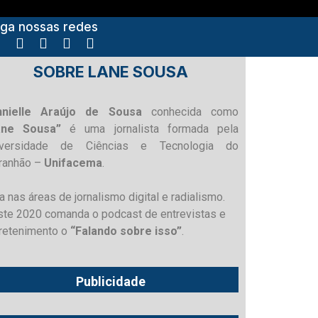
iga nossas redes
SOBRE LANE SOUSA
nnielle Araújo de Sousa
conhecida como
ane Sousa”
é uma jornalista formada pela
iversidade de Ciências e Tecnologia do
ranhão –
Unifacema
.
a nas áreas de jornalismo digital e radialismo.
te 2020 comanda o podcast de entrevistas e
retenimento o
“Falando sobre isso”
.
Publicidade