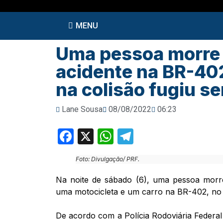
MENU
Uma pessoa morre e
acidente na BR-402
na colisão fugiu s
Lane Sousa
08/08/2022
06:23
Facebook
X
WhatsApp
Telegram
Foto: Divulgação/ PRF.
Na noite de sábado (6), uma pessoa morr
uma motocicleta e um carro na BR-402, no 
De acordo com a Polícia Rodoviária Federa