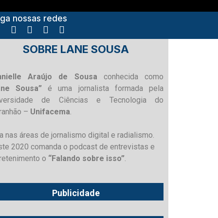
iga nossas redes
SOBRE LANE SOUSA
nnielle Araújo de Sousa
conhecida como
ane Sousa”
é uma jornalista formada pela
iversidade de Ciências e Tecnologia do
ranhão –
Unifacema
.
a nas áreas de jornalismo digital e radialismo.
te 2020 comanda o podcast de entrevistas e
retenimento o
“Falando sobre isso”
.
Publicidade