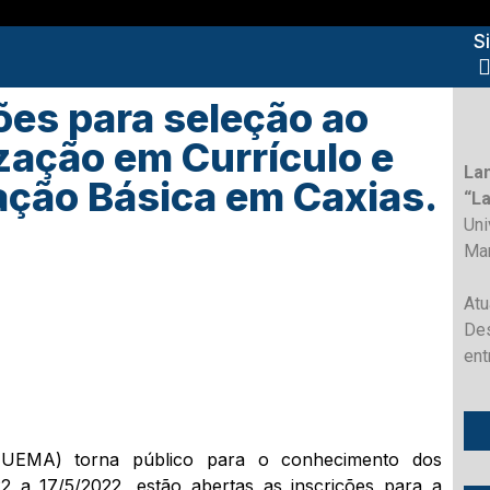
S
ões para seleção ao
zação em Currículo e
La
ação Básica em Caxias.
“L
Un
Ma
Atu
Des
ent
(UEMA) torna público para o conhecimento dos
2 a 17/5/2022, estão abertas as inscrições para a