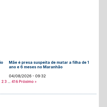
io
Mãe é presa suspeita de matar a filha de 1
ano e 6 meses no Maranhão
04/08/2026
09:32
1
2
3
…
416
Próximo »