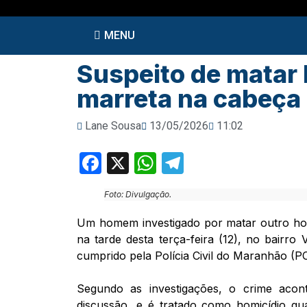
MENU
Suspeito de matar
marreta na cabeça 
Lane Sousa
13/05/2026
11:02
Facebook
X
WhatsApp
Telegram
Foto: Divulgação.
Um homem investigado por matar outro ho
na tarde desta terça-feira (12), no bairro
cumprido pela Polícia Civil do Maranhão (P
Segundo as investigações, o crime aco
discussão, e é tratado como homicídio qual