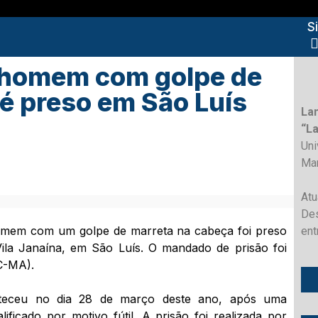
S
 homem com golpe de
é preso em São Luís
La
“L
Un
Ma
Atu
Des
mem com um golpe de marreta na cabeça foi preso
ent
 Vila Janaína, em São Luís. O mandado de prisão foi
C-MA).
nteceu no dia 28 de março deste ano, após uma
ificado por motivo fútil. A prisão foi realizada por