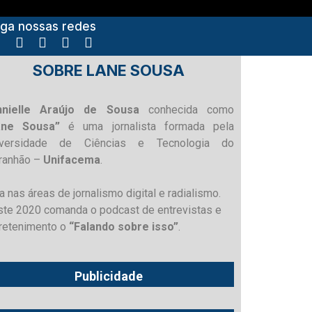
iga nossas redes
SOBRE LANE SOUSA
nnielle Araújo de Sousa
conhecida como
ane Sousa”
é uma jornalista formada pela
iversidade de Ciências e Tecnologia do
ranhão –
Unifacema
.
a nas áreas de jornalismo digital e radialismo.
te 2020 comanda o podcast de entrevistas e
retenimento o
“Falando sobre isso”
.
Publicidade