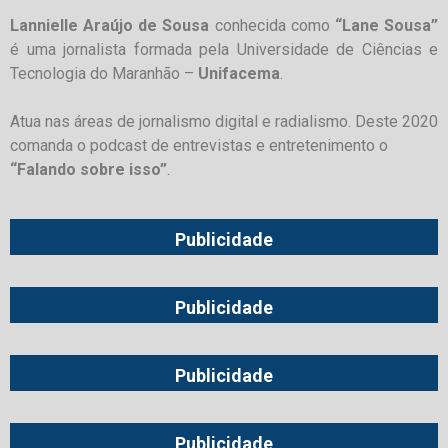
Lannielle Araújo de Sousa
conhecida como
“Lane Sousa”
é uma jornalista formada pela Universidade de Ciências e
Tecnologia do Maranhão –
Unifacema
.
Atua nas áreas de jornalismo digital e radialismo. Deste 2020
comanda o podcast de entrevistas e entretenimento o
“Falando sobre isso”
.
Publicidade
Publicidade
Publicidade
Publicidade