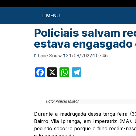
MENU
Policiais salvam r
estava engasgado 
Lane Sousa
31/08/2022
07:46
Facebook
X
WhatsApp
Telegram
Foto: Policia Militar.
Durante a madrugada dessa terça-feira (3
Bairro Vila Ipiranga, em Imperatriz (MA
pedindo socorro porque o filho recém-nas
sido amamentado.