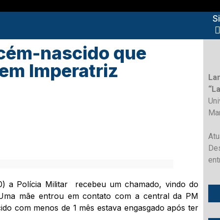
S
ecém-nascido que
em Imperatriz
La
“L
Un
Ma
Atu
Des
ent
0) a Polícia Militar recebeu um chamado, vindo do
). Uma mãe entrou em contato com a central da PM
cido com menos de 1 mês estava engasgado após ter