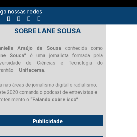
iga nossas redes
SOBRE LANE SOUSA
nnielle Araújo de Sousa
conhecida como
ane Sousa”
é uma jornalista formada pela
iversidade de Ciências e Tecnologia do
ranhão –
Unifacema
.
a nas áreas de jornalismo digital e radialismo.
te 2020 comanda o podcast de entrevistas e
retenimento o
“Falando sobre isso”
.
Publicidade