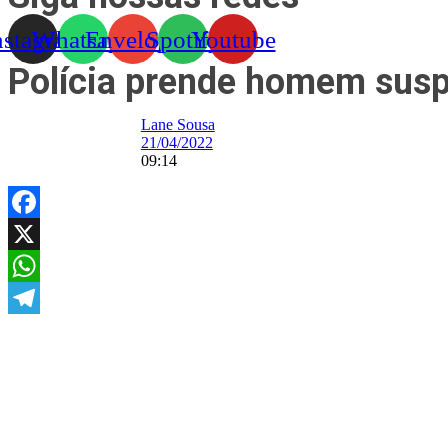
nstagram
Whatsapp
Envelope
Spotify
Youtube
Polícia prende homem suspe
Lane Sousa
21/04/2022
09:14
Facebook
X
WhatsApp
Telegram