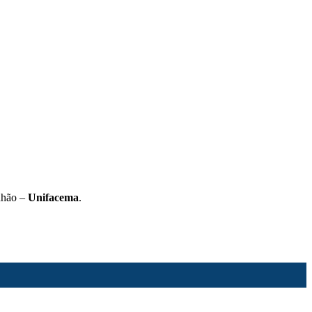
nhão –
Unifacema
.