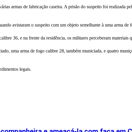
rias armas de fabricação caseira. A prisão do suspeito foi realizada 
do avistaram o suspeito com um objeto semelhante à uma arma de fogo
bre 36, e na frente da residência, os militares perceberam materiais qu
iado, uma arma de fogo calibre 28, também municiada, e quatro munições 
edimentos legais.
-companheira e ameaçá-la com faca em C