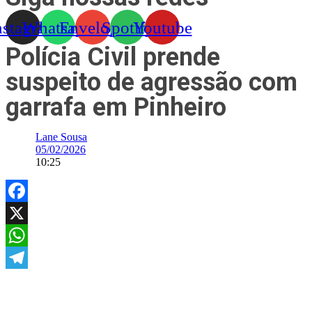
nstagram
Whatsapp
Envelope
Spotify
Youtube
Polícia Civil prende
suspeito de agressão com
garrafa em Pinheiro
Lane Sousa
05/02/2026
10:25
Facebook
X
WhatsApp
Telegram