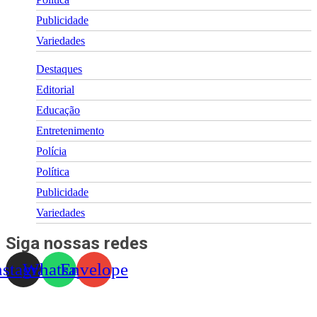
Publicidade
Variedades
Destaques
Editorial
Educação
Entretenimento
Polícia
Política
Publicidade
Variedades
Siga nossas redes
nstagram
Whatsapp
Envelope