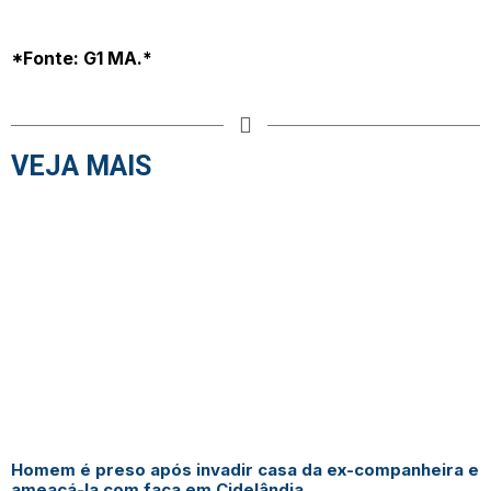
*Fonte: G1 MA.*
VEJA MAIS
Homem é preso após invadir casa da ex-companheira e
ameaçá-la com faca em Cidelândia