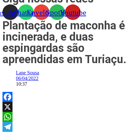
nstagram
Whatsapp
Envelope
Spotify
Youtube
Plantação de maconha é
incinerada, e duas
espingardas são
apreendidas em Turiaçu.
Lane Sousa
06/04/2022
10:37
Facebook
X
WhatsApp
Telegram