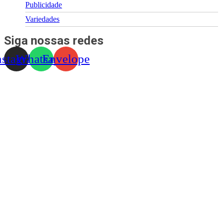
Publicidade
Variedades
Siga nossas redes
nstagram
Whatsapp
Envelope