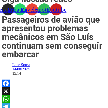
nstagram
Whatsapp
Envelope
Spotify
Youtube
Passageiros de avião que
apresentou problemas
mecânicos em São Luís
continuam sem conseguir
embarcar
Lane Sousa
14/08/2024
15:14
Facebook
X
WhatsApp