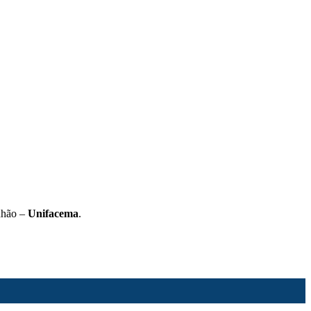
nhão –
Unifacema
.