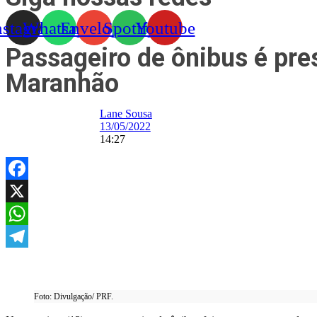
nstagram
Whatsapp
Envelope
Spotify
Youtube
Passageiro de ônibus é pr
Maranhão
Lane Sousa
13/05/2022
14:27
Facebook
X
WhatsApp
Telegram
Foto: Divulgação/ PRF.