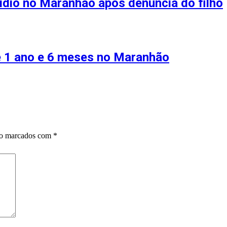
ídio no Maranhão após denúncia do filho
de 1 ano e 6 meses no Maranhão
ão marcados com
*