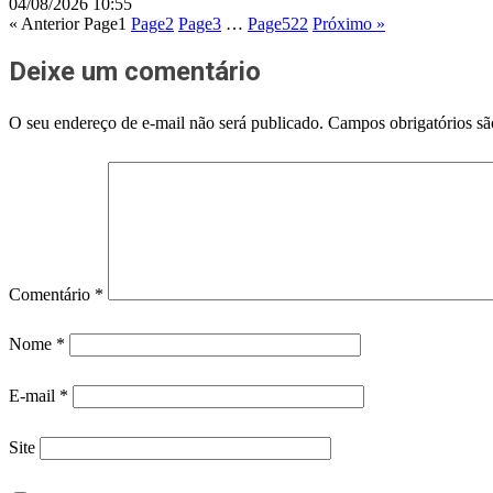
04/08/2026
10:55
« Anterior
Page
1
Page
2
Page
3
…
Page
522
Próximo »
Deixe um comentário
O seu endereço de e-mail não será publicado.
Campos obrigatórios s
Comentário
*
Nome
*
E-mail
*
Site