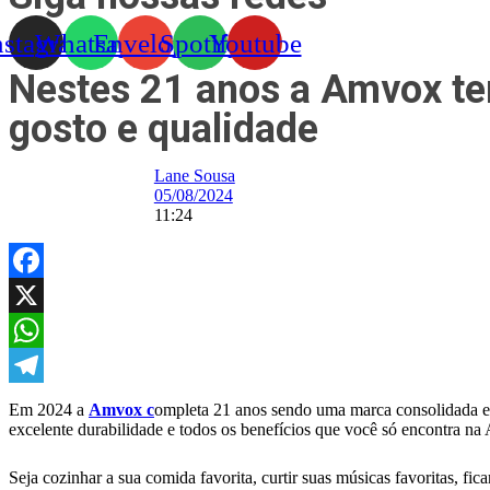
nstagram
Whatsapp
Envelope
Spotify
Youtube
Nestes 21 anos a Amvox tem
gosto e qualidade
Lane Sousa
05/08/2024
11:24
Facebook
X
WhatsApp
Telegram
Em 2024 a
Amvox c
ompleta 21 anos sendo uma marca consolidada e 
excelente durabilidade e todos os benefícios que você só encontra n
Seja cozinhar a sua comida favorita, curtir suas músicas favoritas, f