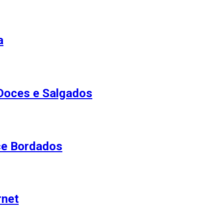
a
Doces e Salgados
ce Bordados
rnet