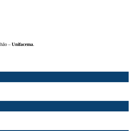
nhão –
Unifacema
.