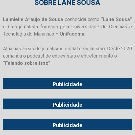
SOBRE LANE SOUSA
Lannielle Araújo de Sousa
conhecida como
“Lane Sousa”
é uma jornalista formada pela Universidade de Ciências e
Tecnologia do Maranhão –
Unifacema
.
Atua nas áreas de jornalismo digital e radialismo. Deste 2020
comanda o podcast de entrevistas e entretenimento o
“Falando sobre isso”
.
Publicidade
Publicidade
Publicidade