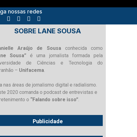
iga nossas redes
SOBRE LANE SOUSA
nnielle Araújo de Sousa
conhecida como
ane Sousa”
é uma jornalista formada pela
iversidade de Ciências e Tecnologia do
ranhão –
Unifacema
.
a nas áreas de jornalismo digital e radialismo.
te 2020 comanda o podcast de entrevistas e
retenimento o
“Falando sobre isso”
.
Publicidade