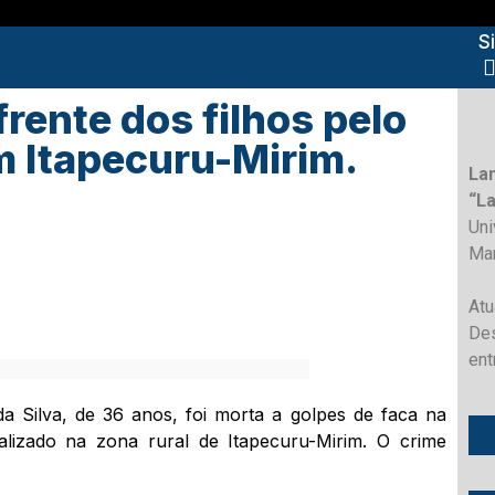
S
rente dos filhos pelo
 Itapecuru-Mirim.
La
“L
Un
Ma
Atu
Des
ent
da Silva, de 36 anos, foi morta a golpes de faca na
alizado na zona rural de Itapecuru-Mirim. O crime