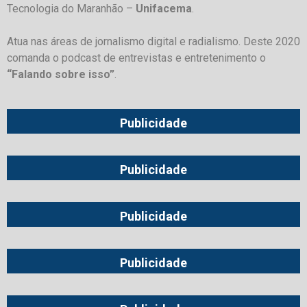
Tecnologia do Maranhão –
Unifacema
.
Atua nas áreas de jornalismo digital e radialismo. Deste 2020
comanda o podcast de entrevistas e entretenimento o
“Falando sobre isso”
.
Publicidade
Publicidade
Publicidade
Publicidade