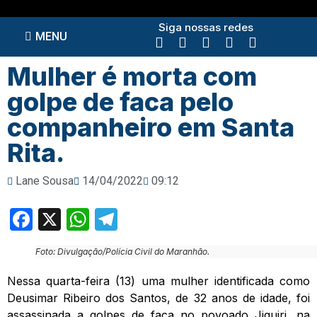
Siga nossas redes
MENU
Mulher é morta com
golpe de faca pelo
companheiro em Santa
Rita.
Lane Sousa
14/04/2022
09:12
Facebook
X
WhatsApp
Telegram
Foto: Divulgação/Polícia Civil do Maranhão.
Nessa quarta-feira (13) uma mulher identificada como
Deusimar Ribeiro dos Santos, de 32 anos de idade, foi
assassinada a golpes de faca no povoado Jiquiri, na