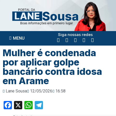
Siga nossas redes
MENU
Mulher é condenada
por aplicar golpe
bancário contra idosa
em Arame
Lane Sousa
12/05/2026
16:58
Facebook
X
WhatsApp
Telegram