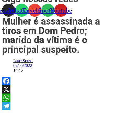
nstagram
Whatsapp
Envelope
Spotify
Youtube
Mulher é assassinada a
tiros em Dom Pedro;
marido da vítima é o
principal suspeito.
Lane Sousa
02/05/2022
14:46
Facebook
X
WhatsApp
Telegram