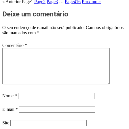
« Anterior
Page
1
Page
2
Page
3
…
Page
416
Próximo »
Deixe um comentário
O seu endereço de e-mail não será publicado.
Campos obrigatórios
são marcados com
*
Comentário
*
Nome
*
E-mail
*
Site