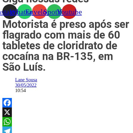
nstagram
Whatsapp
Envelope
Spotify
Youtube
Motorista é preso após ser
flagrado com mais de 60
tabletes de cloridrato de
cocaína na BR-135, em
São Luís.
Lane Sousa
30/05/2022
10:54
Facebook
X
WhatsApp