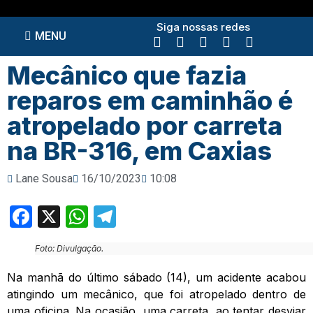
Siga nossas redes
MENU
Mecânico que fazia
reparos em caminhão é
atropelado por carreta
na BR-316, em Caxias
Lane Sousa
16/10/2023
10:08
Facebook
X
WhatsApp
Telegram
Foto: Divulgação.
Na manhã do último sábado (14), um acidente acabou
atingindo um mecânico, que foi atropelado dentro de
uma oficina. Na ocasião, uma carreta, ao tentar desviar