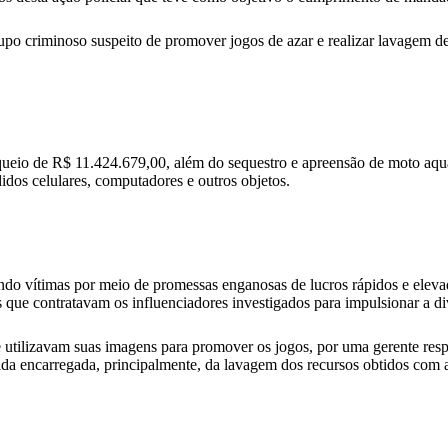
upo criminoso suspeito de promover jogos de azar e realizar lavagem de 
queio de R$ 11.424.679,00, além do sequestro e apreensão de moto aqu
s celulares, computadores e outros objetos.
aindo vítimas por meio de promessas enganosas de lucros rápidos e eleva
s que contratavam os influenciadores investigados para impulsionar a d
e utilizavam suas imagens para promover os jogos, por uma gerente r
da encarregada, principalmente, da lavagem dos recursos obtidos com a 