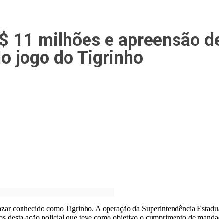
R$ 11 milhões e apreensão d
o jogo do Tigrinho
zar conhecido como Tigrinho. A operação da Superintendência Estadual
alvos desta ação policial que teve como objetivo o cumprimento de mand