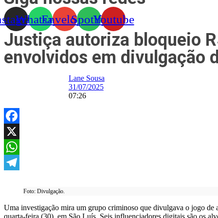
nstagram
Whatsapp
Envelope
Spotify
Youtube
Justiça autoriza bloqueio 
envolvidos em divulgação d
Lane Sousa
31/07/2025
07:26
Facebook
X
WhatsApp
Telegram
Foto: Divulgação.
Uma investigação mira um grupo criminoso que divulgava o jogo de a
quarta-feira (30), em São Luís. Seis influenciadores digitais são os 