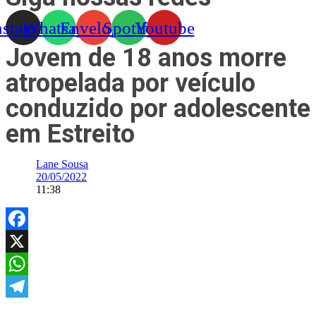
nstagram
Whatsapp
Envelope
Spotify
Youtube
Jovem de 18 anos morre
atropelada por veículo
conduzido por adolescente
em Estreito
Lane Sousa
20/05/2022
11:38
Facebook
X
WhatsApp
Telegram