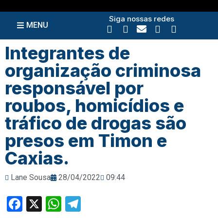
Siga nossas redes
MENU
Integrantes de
organização criminosa
responsável por
roubos, homicídios e
tráfico de drogas são
presos em Timon e
Caxias.
Lane Sousa
28/04/2022
09:44
Facebook
X
WhatsApp
Telegram