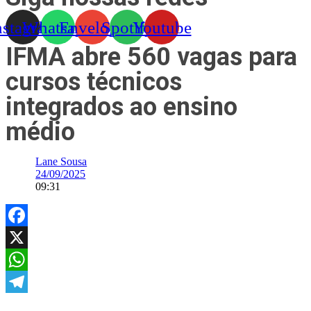
nstagram
Whatsapp
Envelope
Spotify
Youtube
IFMA abre 560 vagas para
cursos técnicos
integrados ao ensino
médio
Lane Sousa
24/09/2025
09:31
Facebook
X
WhatsApp
Telegram