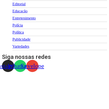
Editorial
Educação
Entretenimento
Polícia
Política
Publicidade
Variedades
Siga nossas redes
nstagram
Whatsapp
Envelope