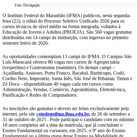
Foto: Divulgação.
O Instituto Federal do Maranhão (IFMA) publicou, nesta segunda-
feira (22), o edital do Processo Seletivo Unificado 2026 para os
cursos técnicos de nível médio na forma integrada, voltados à
Educação de Jovens e Adultos (PROEJA). São 560 vagas gratuitas
distribuídas em 14 campi da instituição, com ingresso no primeiro
semestre letivo de 2026.
As oportunidades contemplam 13 campi do IFMA. O Campus São
Luís-Maracanã oferece 80 vagas nos cursos de Agropecuária
(vespertino) e Gastronomia (matutino). Os demais campi –
Açailândia, Araioses, Porto Franco, Bacabal, Buriticupu, Codó,
Coelho Neto, Imperatriz, Santa Inês, São José de Ribamar, Timon e
Zé Doca – disponibilizam 40 vagas cada em cursos como
Administração, Vendas, Comércio, Agroindústria, Eletrotécnica,
Panificação e Redes de Computadores.
As inscrições são gratuitas e devem ser feitas exclusivamente pela
internet, pelo site
e
studenoifma.ifma.edu.br
,
de 26 de setembro a
31 de outubro de 2025 . Pode participar o candidato com no mínimo
18 anos completos até a data da matrícula, que já concluíram o
Ensino Fundamental ou cursaram, em 2025, o 9º ano do Ensino
Fundamental ou a última etapa desse Ensino na Modalidade de