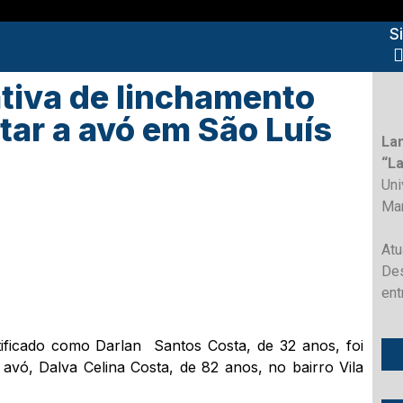
S
tiva de linchamento
tar a avó em São Luís
La
“L
Un
Ma
Atu
Des
ent
ificado como Darlan Santos Costa, de 32 anos, foi
 avó, Dalva Celina Costa, de 82 anos, no bairro Vila