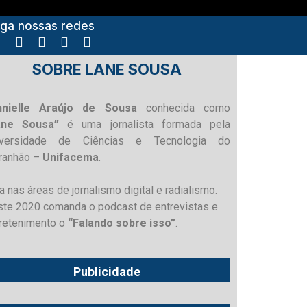
iga nossas redes
SOBRE LANE SOUSA
nnielle Araújo de Sousa
conhecida como
ane Sousa”
é uma jornalista formada pela
iversidade de Ciências e Tecnologia do
ranhão –
Unifacema
.
a nas áreas de jornalismo digital e radialismo.
te 2020 comanda o podcast de entrevistas e
retenimento o
“Falando sobre isso”
.
Publicidade