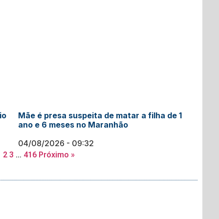
io
Mãe é presa suspeita de matar a filha de 1
ano e 6 meses no Maranhão
04/08/2026
09:32
1
2
3
…
416
Próximo »