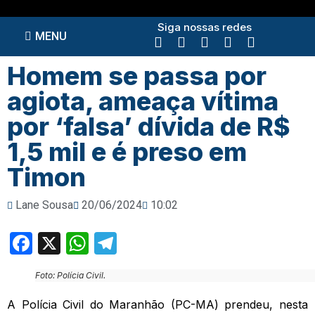
Siga nossas redes
MENU
Homem se passa por
agiota, ameaça vítima
por ‘falsa’ dívida de R$
1,5 mil e é preso em
Timon
Lane Sousa
20/06/2024
10:02
Facebook
X
WhatsApp
Telegram
Foto: Polícia Civil.
A Polícia Civil do Maranhão (PC-MA) prendeu, nesta