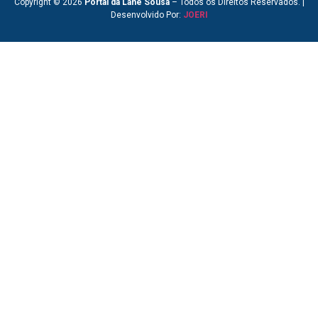
Copyright © 2026
Portal da Lane Sousa
– Todos os Direitos Reservados. |
Desenvolvido Por:
JOERI