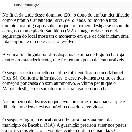
Foto: Reprodução.
No final da tarde desse domingo (20), o dono de um bar identificado
como Antônio Cantanhede Silva, de 55 anos. foi morto a tiros
durante uma briga após solicitar que um homem desligasse o som do
carro, no município de Satubinha (MA). Imagens da câmera de
segurança do local mostram o momento em que os dois iniciam uma
luta corporal e um deles saca o revólver.
A vítima foi atingida por dois disparos de arma de fogo na barriga
dentro do estabelecimento, que fica em um posto de combustíveis.
O suspeito de ter cometido o crime foi identificado como Manoel
Cruz Sá. Conforme informações, o desenvolvimento entre os dois
começou por causa do som automotivo. A vítima pediu que o
Manoel desligasse o som do carro para ligar o som do bar.
No momento da discussão que levou ao crime, uma criança, que é
filha de um cliente, estava próxima dos dois evolvidos.
O suspeito fugiu, mas acabou sendo preso na zona rural do
município de Bacabal (MA). A guarnição precisou atirar nos pneus
do carro, pois ele não havia obedecido a ordem de parada. O