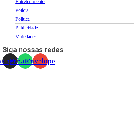
Entretenimento
Polícia
Política
Publicidade
Variedades
Siga nossas redes
nstagram
Whatsapp
Envelope