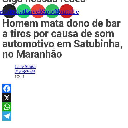
nstagram
Whatsapp
Envelope
Spotify
Youtube
Homem mata dono de bar
a tiros por causa de som
automotivo em Satubinha,
no Maranhão
Lane Sousa
21/08/2023
10:21
Facebook
X
WhatsApp
Telegram