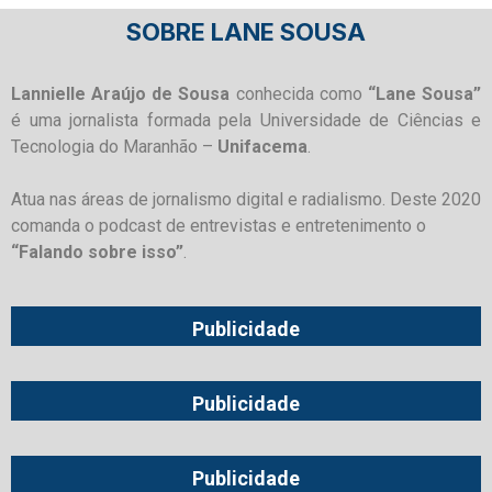
SOBRE LANE SOUSA
Lannielle Araújo de Sousa
conhecida como
“Lane Sousa”
é uma jornalista formada pela Universidade de Ciências e
Tecnologia do Maranhão –
Unifacema
.
Atua nas áreas de jornalismo digital e radialismo. Deste 2020
comanda o podcast de entrevistas e entretenimento o
“Falando sobre isso”
.
Publicidade
Publicidade
Publicidade