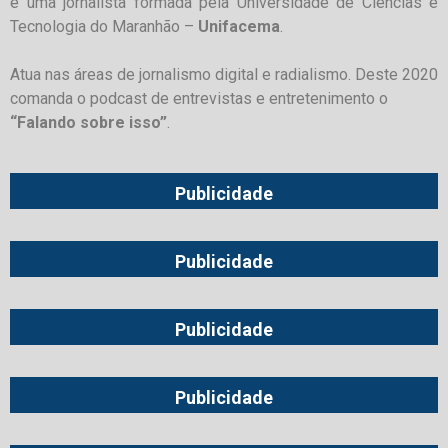
é uma jornalista formada pela Universidade de Ciências e
Tecnologia do Maranhão –
Unifacema
.
Atua nas áreas de jornalismo digital e radialismo. Deste 2020
comanda o podcast de entrevistas e entretenimento o
“Falando sobre isso”
.
Publicidade
Publicidade
Publicidade
Publicidade