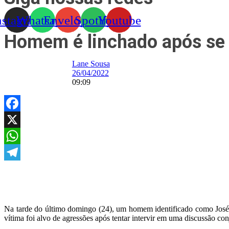
nstagram
Whatsapp
Envelope
Spotify
Youtube
Homem é linchado após se 
Lane Sousa
26/04/2022
09:09
Facebook
X
WhatsApp
Telegram
Na tarde do último domingo (24), um homem identificado como José 
vítima foi alvo de agressões após tentar intervir em uma discussão con