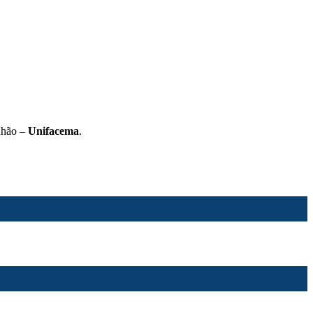
nhão –
Unifacema
.