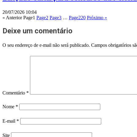
20/07/2026
10:04
« Anterior
Page
1
Page
2
Page
3
…
Page
220
Próximo »
Deixe um comentário
O seu endereço de e-mail não será publicado.
Campos obrigatórios s
Comentário
*
Nome
*
E-mail
*
Site