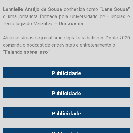
Lannielle Araújo de Sousa
conhecida como
“Lane Sousa”
é uma jornalista formada pela Universidade de Ciências e
Tecnologia do Maranhão –
Unifacema
.
Atua nas áreas de jornalismo digital e radialismo. Deste 2020
comanda o podcast de entrevistas e entretenimento o
“Falando sobre isso”
.
Publicidade
Publicidade
Publicidade