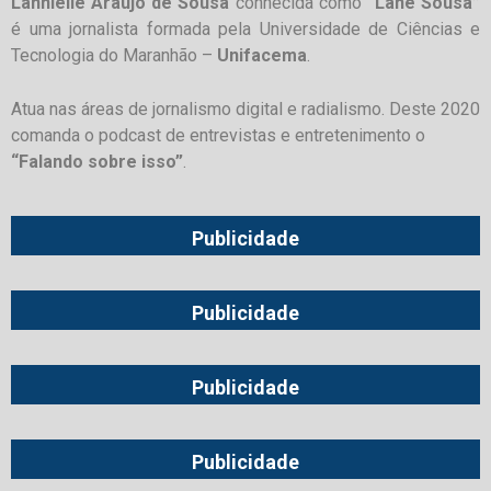
Lannielle Araújo de Sousa
conhecida como
“Lane Sousa”
é uma jornalista formada pela Universidade de Ciências e
Tecnologia do Maranhão –
Unifacema
.
Atua nas áreas de jornalismo digital e radialismo. Deste 2020
comanda o podcast de entrevistas e entretenimento o
“Falando sobre isso”
.
Publicidade
Publicidade
Publicidade
Publicidade