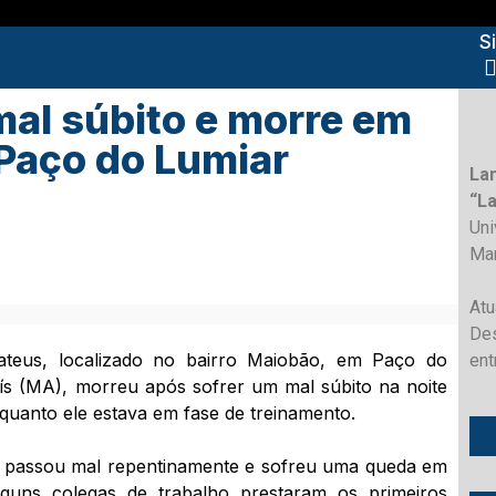
S
mal súbito e morre em
Paço do Lumiar
La
“L
Un
Ma
Atu
Des
teus, localizado no bairro Maiobão, em Paço do
ent
ís (MA), morreu após sofrer um mal súbito na noite
enquanto ele estava em fase de treinamento.
o passou mal repentinamente e sofreu uma queda em
uns colegas de trabalho prestaram os primeiros