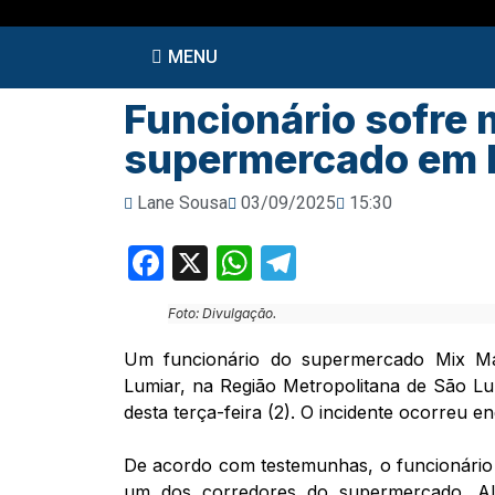
MENU
Funcionário sofre 
supermercado em 
Lane Sousa
03/09/2025
15:30
Facebook
X
WhatsApp
Telegram
Foto: Divulgação.
Um funcionário do supermercado Mix Ma
Lumiar, na Região Metropolitana de São Lu
desta terça-feira (2). O incidente ocorreu 
De acordo com testemunhas, o funcionári
um dos corredores do supermercado. Alg