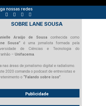
iga nossas redes
SOBRE LANE SOUSA
nnielle Araújo de Sousa
conhecida como
ane Sousa”
é uma jornalista formada pela
iversidade de Ciências e Tecnologia do
ranhão –
Unifacema
.
a nas áreas de jornalismo digital e radialismo.
te 2020 comanda o podcast de entrevistas e
retenimento o
“Falando sobre isso”
.
Publicidade