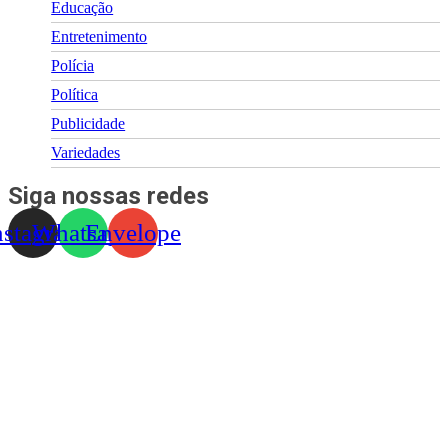
Educação
Entretenimento
Polícia
Política
Publicidade
Variedades
Siga nossas redes
nstagram
Whatsapp
Envelope