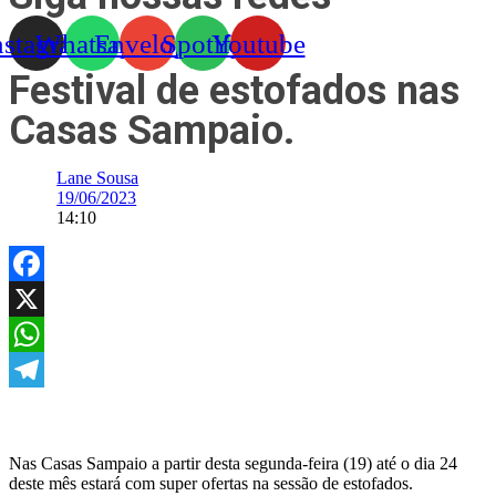
nstagram
Whatsapp
Envelope
Spotify
Youtube
Festival de estofados nas
Casas Sampaio.
Lane Sousa
19/06/2023
14:10
Facebook
X
WhatsApp
Telegram
Nas Casas Sampaio a partir desta segunda-feira (19) até o dia 24
deste mês estará com super ofertas na sessão de estofados.