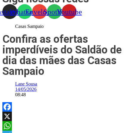
nstagram
Whatsapp
Envelope
Spotify
Youtube
Casas Sampaio
Confira as ofertas
imperdíveis do Saldão de
dia das mães das Casas
Sampaio
Lane Sousa
14/05/2026
08:48
Facebook
X