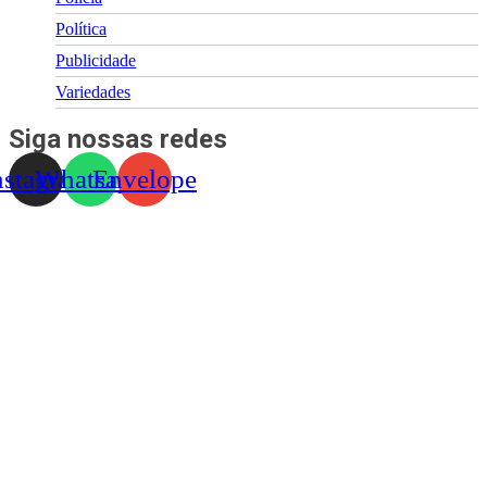
Política
Publicidade
Variedades
Siga nossas redes
nstagram
Whatsapp
Envelope