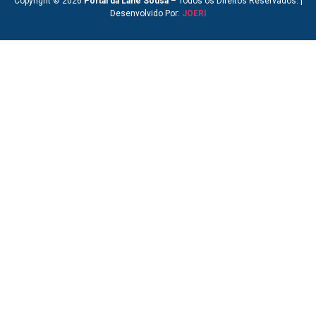
Copyright © 2026
Portal da Lane Sousa
– Todos os Direitos Reservados. |
Desenvolvido Por:
JOERI