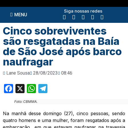
Siga nossas redes
MENU
Cinco sobreviventes
são resgatadas na Baía
de São José após barco
naufragar
Lane Sousa
28/08/2023
08:46
Facebook
X
WhatsApp
Telegram
Foto: CBMMA.
Na manhã desse domingo (27), cinco pessoas, sendo
quatro homens e uma mulher, foram resgatados após a
embarcação em que estavam naufragar na travessia