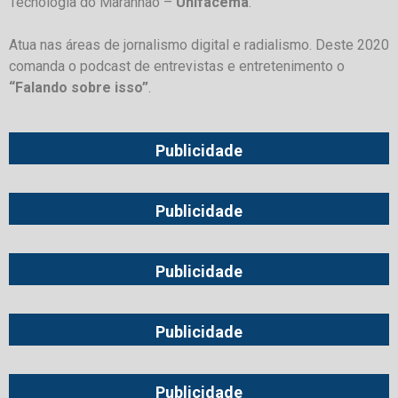
Tecnologia do Maranhão –
Unifacema
.
Atua nas áreas de jornalismo digital e radialismo. Deste 2020
comanda o podcast de entrevistas e entretenimento o
“Falando sobre isso”
.
Publicidade
Publicidade
Publicidade
Publicidade
Publicidade