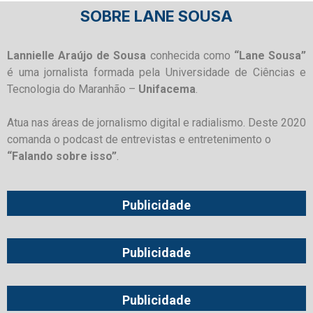
SOBRE LANE SOUSA
Lannielle Araújo de Sousa
conhecida como
“Lane Sousa”
é uma jornalista formada pela Universidade de Ciências e
Tecnologia do Maranhão –
Unifacema
.
Atua nas áreas de jornalismo digital e radialismo. Deste 2020
comanda o podcast de entrevistas e entretenimento o
“Falando sobre isso”
.
Publicidade
Publicidade
Publicidade