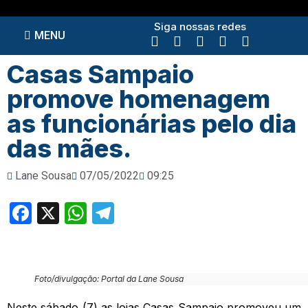
Siga nossas redes
MENU
Casas Sampaio
promove homenagem
as funcionárias pelo dia
das mães.
Lane Sousa
07/05/2022
09:25
Facebook
X
WhatsApp
Telegram
Foto/divulgação: Portal da Lane Sousa
Neste sábado (7) as lojas Casas Sampaio promoveu um