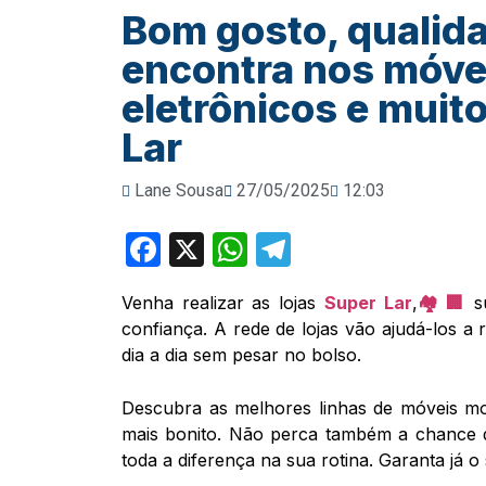
Bom gosto, qualida
encontra nos móvei
eletrônicos e muit
Lar
Lane Sousa
27/05/2025
12:03
Facebook
X
WhatsApp
Telegram
Venha realizar as lojas
Super Lar
,
🏘️​🏢
su
confiança. A rede de lojas vão ajudá-los a
dia a dia sem pesar no bolso.
Descubra as melhores linhas de móveis mo
mais bonito. Não perca também a chance d
toda a diferença na sua rotina. Garanta já o