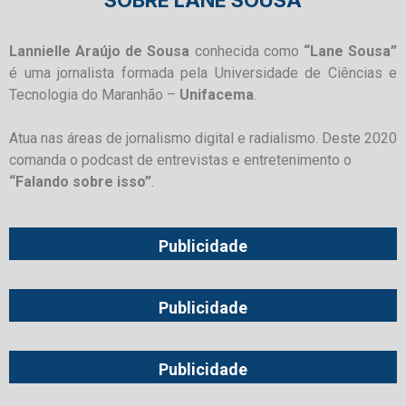
Lannielle Araújo de Sousa
conhecida como
“Lane Sousa”
é uma jornalista formada pela Universidade de Ciências e
Tecnologia do Maranhão –
Unifacema
.
Atua nas áreas de jornalismo digital e radialismo. Deste 2020
comanda o podcast de entrevistas e entretenimento o
“Falando sobre isso”
.
Publicidade
Publicidade
Publicidade